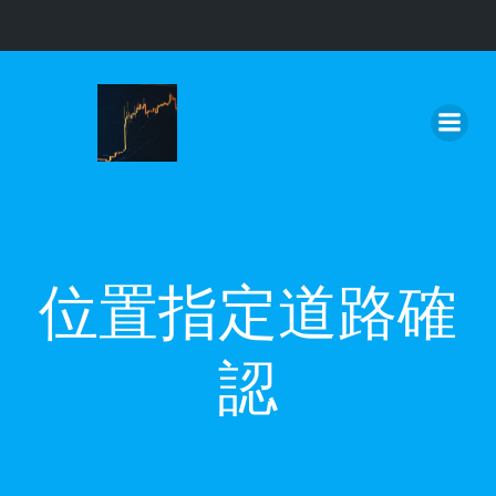
コ
ン
テ
ン
ツ
へ
ス
キ
ッ
位置指定道路確
プ
認