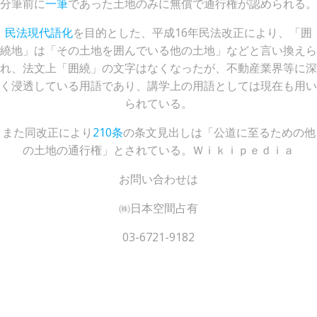
分筆前に
一筆
であった土地のみに無償で通行権が認められる。
民法現代語化
を目的とした、平成16年民法改正により、「囲
繞地」は「その土地を囲んでいる他の土地」などと言い換えら
れ、法文上「囲繞」の文字はなくなったが、不動産業界等に深
く浸透している用語であり、講学上の用語としては現在も用い
られている。
また同改正により
210条
の条文見出しは「公道に至るための他
の土地の通行権」とされている。Ｗｉｋｉｐｅｄｉａ
お問い合わせは
㈱日本空間占有
03-6721-9182