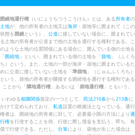
囲繞地通行権
（いにょうちつうこうけん）とは、ある
所有者
の
土地
が、他の所有者の土地又は
海岸
・崖地等に囲まれて（この
状態を
囲繞
という）、
公道
に接していない場合に、囲まれてい
る土地の所有者が公道まで他の土地を通行する権利である。こ
のような土地の位置関係にある場合に、囲んでいる側の土地を
「
囲繞地
」といい、囲まれている側の土地を「
袋地
」（ふくろ
ち）という。また、土地の一部が海岸・崖地に囲まれているた
めに公道に接していない土地を「
準袋地
」（じゅんふくろち）
という。袋地の所有者が隣接する囲繞地を通行する権利である
ことから「
隣地通行権
」あるいは「
袋地通行権
」ともいう。
いわゆる
相隣関係
規定の一つとして、
民法
210条
から
213条
に
かけて定められており、
私道
設置の根拠法となっている。通行
権者は、囲繞地の所有者に対して、必要最小限の方法により
通
行権
を行使することを得、行使に際し償金を支払う、即ち、有
償で行使できる。ただし、
分筆
により、袋地が生じた場合は、