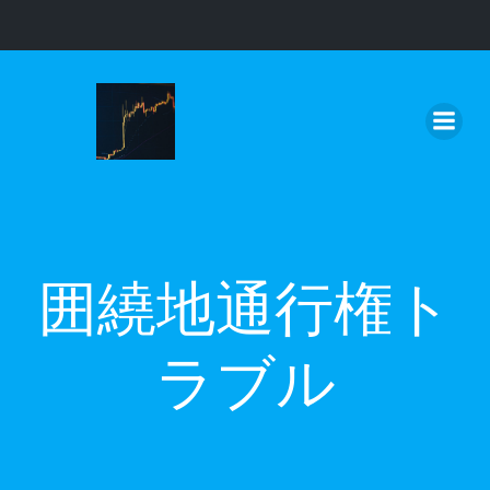
コ
ン
テ
ン
ツ
へ
ス
キ
ッ
囲繞地通行権ト
プ
ラブル