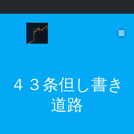
コ
ン
テ
ン
ツ
へ
ス
キ
ッ
４３条但し書き
プ
道路