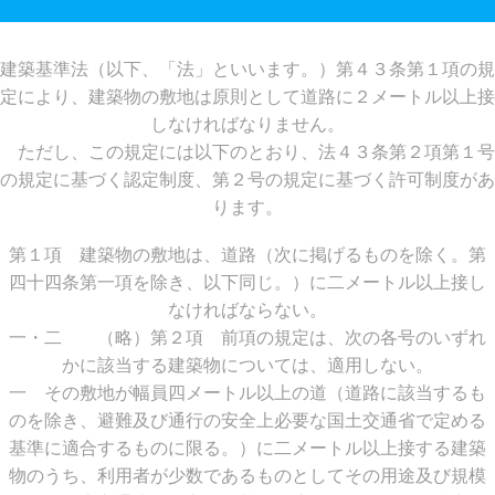
建築基準法（以下、「法」といいます。）第４３条第１項の規
定により、建築物の敷地は原則として道路に２メートル以上接
しなければなりません。
ただし、この規定には以下のとおり、法４３条第２項第１号
の規定に基づく認定制度、第２号の規定に基づく許可制度があ
ります。
第１項 建築物の敷地は、道路（次に掲げるものを除く。第
四十四条第一項を除き、以下同じ。）に二メートル以上接し
なければならない。
一・二 （略）第２項 前項の規定は、次の各号のいずれ
かに該当する建築物については、適用しない。
一 その敷地が幅員四メートル以上の道（道路に該当するも
のを除き、避難及び通行の安全上必要な国土交通省で定める
基準に適合するものに限る。）に二メートル以上接する建築
物のうち、利用者が少数であるものとしてその用途及び規模