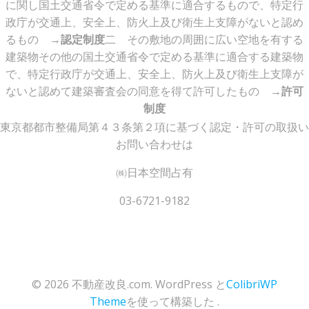
に関し国土交通省令で定める基準に適合するもので、特定行
政庁が交通上、安全上、防火上及び衛生上支障がないと認め
るもの
→認定制度
二 その敷地の周囲に広い空地を有する
建築物その他の国土交通省令で定める基準に適合する建築物
で、特定行政庁が交通上、安全上、防火上及び衛生上支障が
ないと認めて建築審査会の同意を得て許可したもの
→許可
制度
東京都都市整備局第４３条第２項に基づく認定・許可の取扱い
お問い合わせは
㈱日本空間占有
03-6721-9182
© 2026 不動産改良.com. WordPress と
ColibriWP
Theme
を使って構築した .