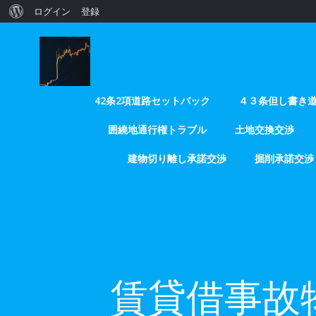
WordPress
ログイン
登録
コ
に
ン
つ
テ
い
ン
ツ
42条2項道路セットバック
４３条但し書き
て
へ
囲繞地通行権トラブル
土地交換交渉
ス
キ
建物切り離し承諾交渉
掘削承諾交渉
ッ
プ
賃貸借事故