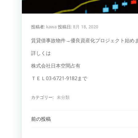
投稿者:
kawa
投稿日:
8月 18, 2020
賃貸借事故物件→優良資産化プロジェクト始め
詳しくは
株式会社日本空間占有
ＴＥＬ03-6721-9182まで
カテゴリー:
未分類
投
前の投稿
稿