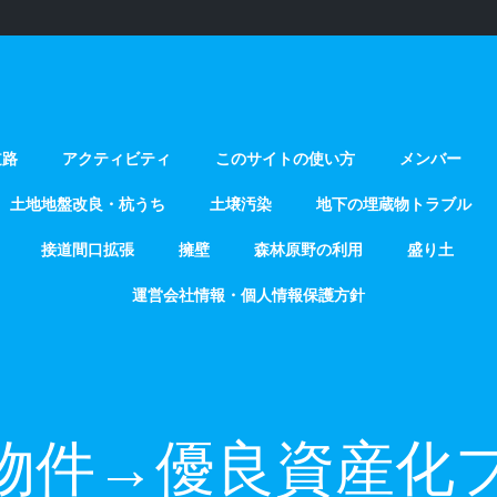
道路
アクティビティ
このサイトの使い方
メンバー
土地地盤改良・杭うち
土壌汚染
地下の埋蔵物トラブル
接道間口拡張
擁壁
森林原野の利用
盛り土
運営会社情報・個人情報保護方針
物件→優良資産化