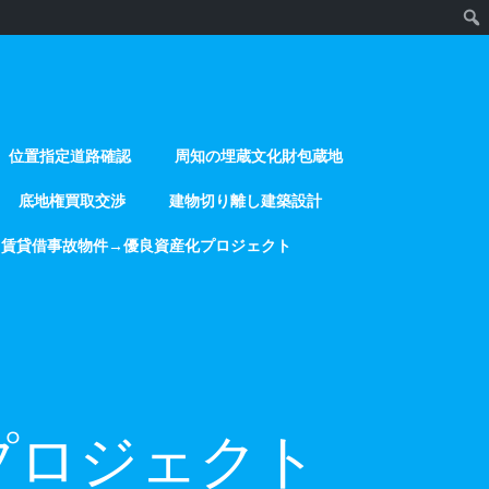
位置指定道路確認
周知の埋蔵文化財包蔵地
底地権買取交渉
建物切り離し建築設計
賃貸借事故物件→優良資産化プロジェクト
プロジェクト