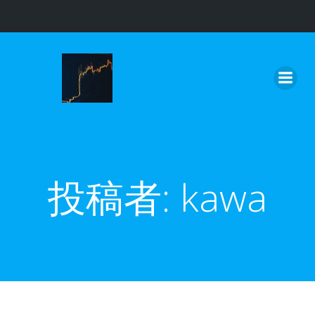
コ
ン
テ
ン
ツ
へ
ス
キ
ッ
投稿者:
kawa
プ