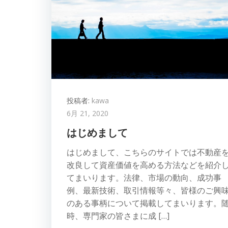
投稿者:
kawa
6月 21, 2020
はじめまして
はじめまして、こちらのサイトでは不動産
改良して資産価値を高める方法などを紹介
てまいります。法律、市場の動向、成功事
例、最新技術、取引情報等々、皆様のご興
のある事柄について掲載してまいります。
時、専門家の皆さまに成 […]