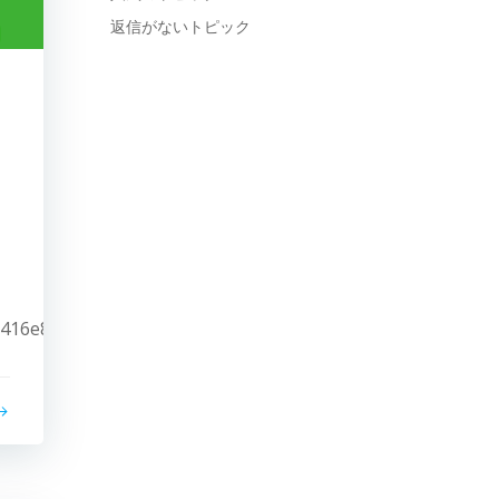
返信がないトピック
・
ィ
6b416e808