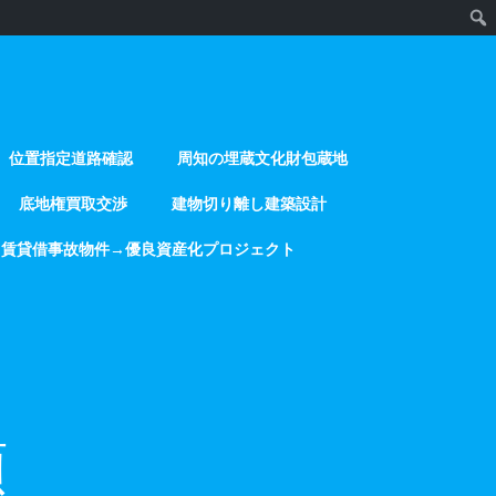
位置指定道路確認
周知の埋蔵文化財包蔵地
底地権買取交渉
建物切り離し建築設計
賃貸借事故物件→優良資産化プロジェクト
類