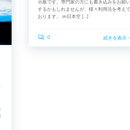
示板です。専門家の方にも書き込みをお願
するかもしれませんが、様々利用法を考え
おります。 ㈱日本空 […]
0
続きを表示
を
し
味
随