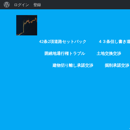
WordPress
ログイン
登録
コ
に
ン
つ
テ
い
ン
ツ
42条2項道路セットバック
４３条但し書き
て
へ
囲繞地通行権トラブル
土地交換交渉
ス
キ
建物切り離し承諾交渉
掘削承諾交渉
ッ
プ