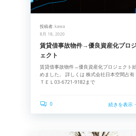
投稿者:
kawa
8月 18, 2020
賃貸借事故物件→優良資産化プロ
ェクト
賃貸借事故物件→優良資産化プロジェクト
めました。 詳しくは 株式会社日本空間占有
ＴＥＬ03-6721-9182まで
0
続きを表示